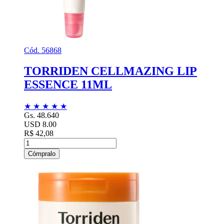
Cód. 56868
TORRIDEN CELLMAZING LIP
ESSENCE 11ML
★
★
★
★
★
Gs. 48.640
USD 8.00
R$ 42,08
Cómpralo