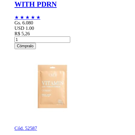
WITH PDRN
★
★
★
★
★
Gs. 6.080
USD 1.00
R$ 5,26
Cómpralo
Cód. 52587