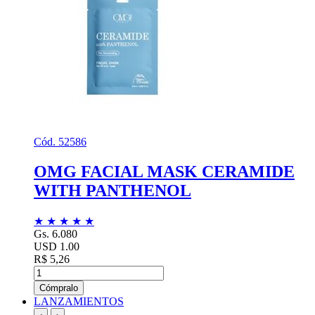
Cód. 52586
OMG FACIAL MASK CERAMIDE
WITH PANTHENOL
★
★
★
★
★
Gs. 6.080
USD 1.00
R$ 5,26
Cómpralo
LANZAMIENTOS