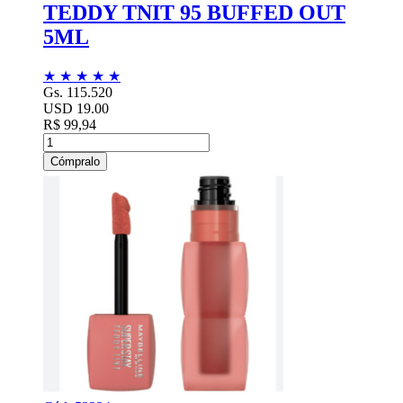
TEDDY TNIT 95 BUFFED OUT
5ML
★
★
★
★
★
Gs. 115.520
USD 19.00
R$ 99,94
Cómpralo