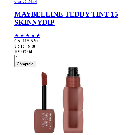
Cód. 52324
MAYBELLINE TEDDY TINT 15
SKINNYDIP
★
★
★
★
★
Gs. 115.520
USD 19.00
R$ 99,94
Cómpralo