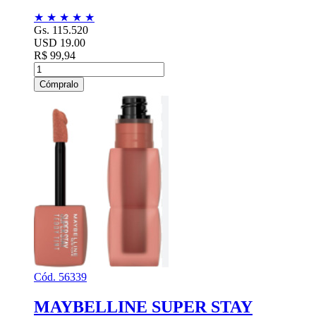
★
★
★
★
★
Gs. 115.520
USD 19.00
R$ 99,94
Cómpralo
Cód. 56339
MAYBELLINE SUPER STAY