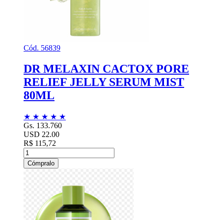
Cód. 56839
DR MELAXIN CACTOX PORE
RELIEF JELLY SERUM MIST
80ML
★
★
★
★
★
Gs. 133.760
USD 22.00
R$ 115,72
Cómpralo