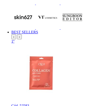
BEST SELLERS
‹
›
1º
Cód. 52583