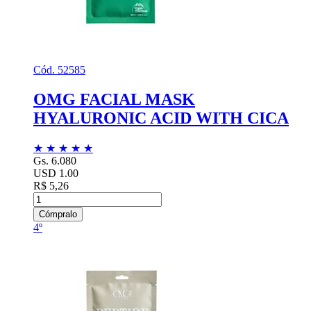
Cód. 52585
OMG FACIAL MASK
HYALURONIC ACID WITH CICA
★
★
★
★
★
Gs. 6.080
USD 1.00
R$ 5,26
Cómpralo
4º