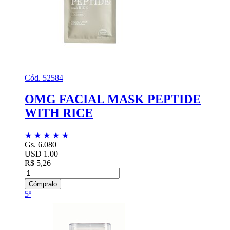
Cód. 52584
OMG FACIAL MASK PEPTIDE
WITH RICE
★
★
★
★
★
Gs. 6.080
USD 1.00
R$ 5,26
Cómpralo
5º