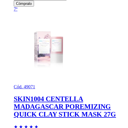
Cómpralo
7º
Cód. 49071
SKIN1004 CENTELLA
MADAGASCAR POREMIZING
QUICK CLAY STICK MASK 27G
★
★
★
★
★