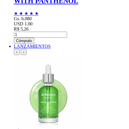
WITH PANTHENOL
★
★
★
★
★
Gs. 6.080
USD 1.00
R$ 5,26
Cómpralo
LANZAMIENTOS
‹
›