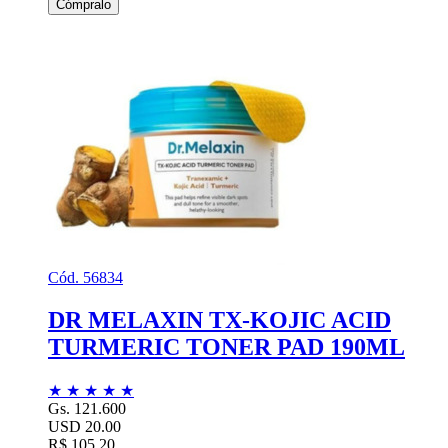
Cómpralo
Cód. 56834
DR MELAXIN TX-KOJIC ACID
TURMERIC TONER PAD 190ML
★
★
★
★
★
Gs. 121.600
USD 20.00
R$ 105,20