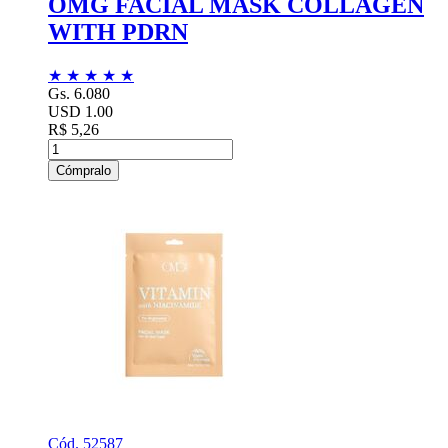
OMG FACIAL MASK COLLAGEN
WITH PDRN
★
★
★
★
★
Gs. 6.080
USD 1.00
R$ 5,26
Cómpralo
Cód. 52587