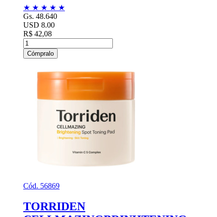
★
★
★
★
★
Gs. 48.640
USD 8.00
R$ 42,08
Cómpralo
Cód. 56869
TORRIDEN