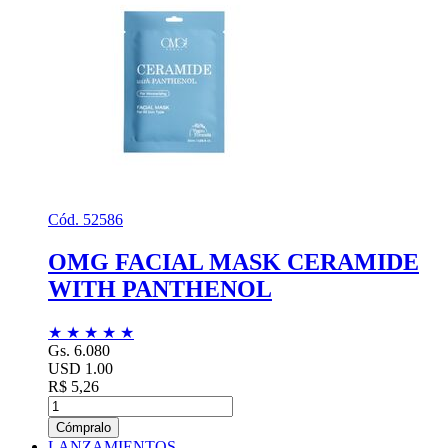
Cód. 52586
OMG FACIAL MASK CERAMIDE
WITH PANTHENOL
★
★
★
★
★
Gs. 6.080
USD 1.00
R$ 5,26
Cómpralo
LANZAMIENTOS