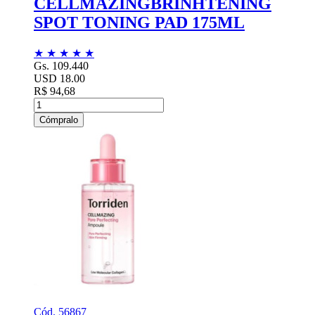
CELLMAZINGBRINHTENING
SPOT TONING PAD 175ML
★
★
★
★
★
Gs. 109.440
USD 18.00
R$ 94,68
Cómpralo
Cód. 56867