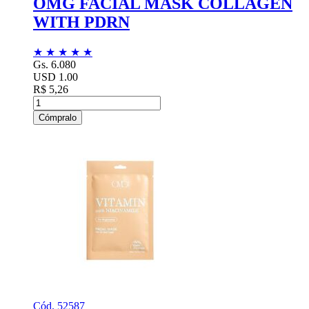
OMG FACIAL MASK COLLAGEN
WITH PDRN
★
★
★
★
★
Gs. 6.080
USD 1.00
R$ 5,26
Cómpralo
Cód. 52587