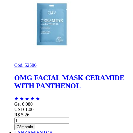
Cód. 52586
OMG FACIAL MASK CERAMIDE
WITH PANTHENOL
★
★
★
★
★
Gs. 6.080
USD 1.00
R$ 5,26
Cómpralo
LANZAMIENTOS