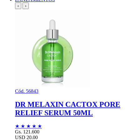
‹
›
Cód. 56843
DR MELAXIN CACTOX PORE
RELIEF SERUM 50ML
★
★
★
★
★
Gs. 121.600
USD 20.00