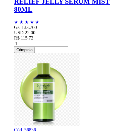
RELIEF JELLY SERUM MIST
80ML
★
★
★
★
★
Gs. 133.760
USD 22.00
R$ 115,72
Cómpralo
Cód. 56836