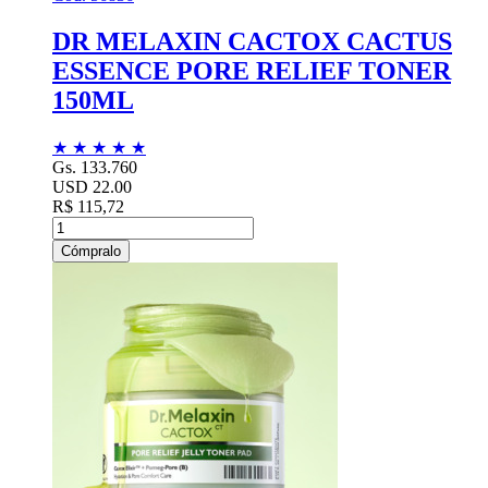
DR MELAXIN CACTOX CACTUS
ESSENCE PORE RELIEF TONER
150ML
★
★
★
★
★
Gs. 133.760
USD 22.00
R$ 115,72
Cómpralo