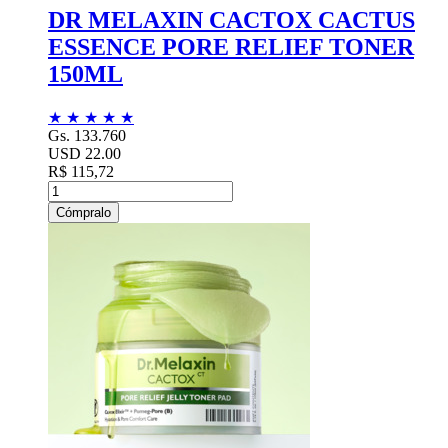
DR MELAXIN CACTOX CACTUS
ESSENCE PORE RELIEF TONER
150ML
★
★
★
★
★
Gs. 133.760
USD 22.00
R$ 115,72
Cómpralo