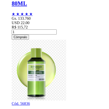
80ML
★
★
★
★
★
Gs. 133.760
USD 22.00
R$ 115,72
Cómpralo
Cód. 56836