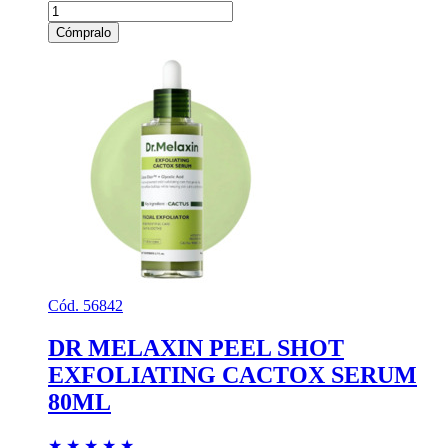
Cómpralo
Cód. 56842
DR MELAXIN PEEL SHOT
EXFOLIATING CACTOX SERUM
80ML
★
★
★
★
★