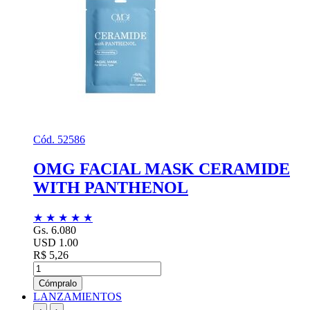
Cód. 52586
OMG FACIAL MASK CERAMIDE
WITH PANTHENOL
★
★
★
★
★
Gs. 6.080
USD 1.00
R$ 5,26
Cómpralo
LANZAMIENTOS