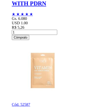
WITH PDRN
★
★
★
★
★
Gs. 6.080
USD 1.00
R$ 5,26
Cómpralo
Cód. 52587