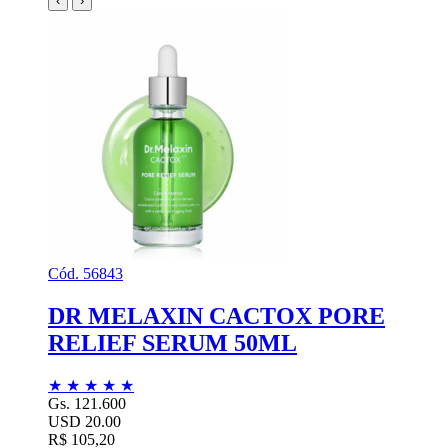
‹
›
Cód. 56843
DR MELAXIN CACTOX PORE
RELIEF SERUM 50ML
★
★
★
★
★
Gs. 121.600
USD 20.00
R$ 105,20