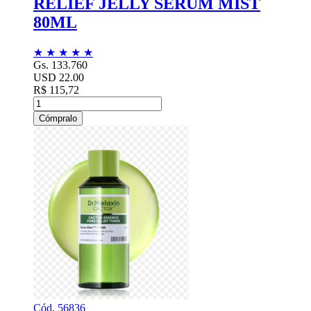
RELIEF JELLY SERUM MIST
80ML
★
★
★
★
★
Gs. 133.760
USD 22.00
R$ 115,72
Cómpralo
Cód. 56836