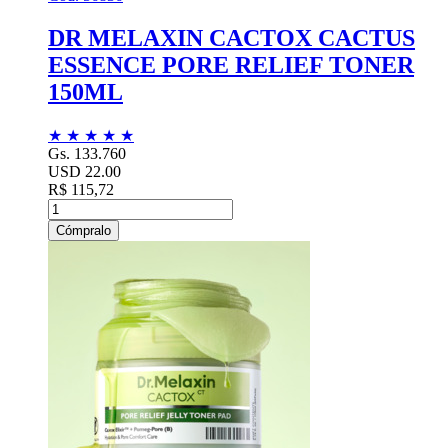
DR MELAXIN CACTOX CACTUS
ESSENCE PORE RELIEF TONER
150ML
★
★
★
★
★
Gs. 133.760
USD 22.00
R$ 115,72
Cómpralo