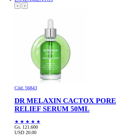
‹
›
Cód. 56843
DR MELAXIN CACTOX PORE
RELIEF SERUM 50ML
★
★
★
★
★
Gs. 121.600
USD 20.00