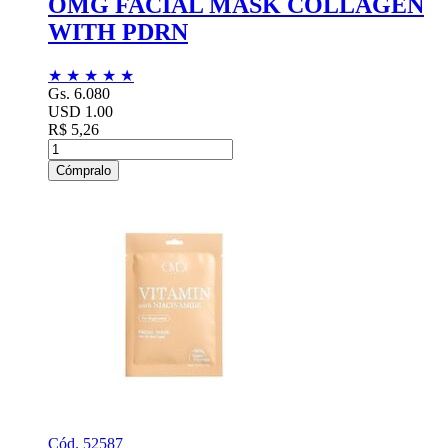
OMG FACIAL MASK COLLAGEN
WITH PDRN
★
★
★
★
★
Gs. 6.080
USD 1.00
R$ 5,26
Cómpralo
Cód. 52587