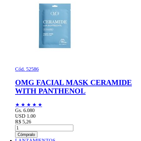
Cód. 52586
OMG FACIAL MASK CERAMIDE
WITH PANTHENOL
★
★
★
★
★
Gs. 6.080
USD 1.00
R$ 5,26
Cómpralo
LANZAMIENTOS