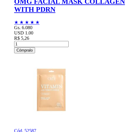
OMG FACIAL MASK COLLAGEN
WITH PDRN
★
★
★
★
★
Gs. 6.080
USD 1.00
R$ 5,26
Cómpralo
Cód. 52587