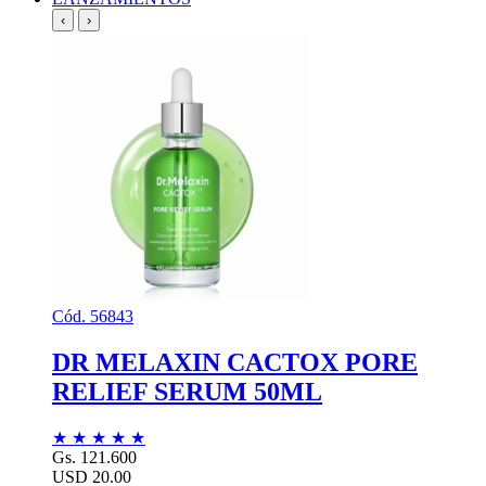
‹
›
Cód. 56843
DR MELAXIN CACTOX PORE
RELIEF SERUM 50ML
★
★
★
★
★
Gs. 121.600
USD 20.00