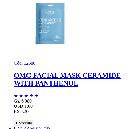
Cód. 52586
OMG FACIAL MASK CERAMIDE
WITH PANTHENOL
★
★
★
★
★
Gs. 6.080
USD 1.00
R$ 5,26
Cómpralo
LANZAMIENTOS