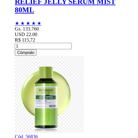
RELIEF JELLY SERUM MIST
80ML
★
★
★
★
★
Gs. 133.760
USD 22.00
R$ 115,72
Cómpralo
Cód. 56836