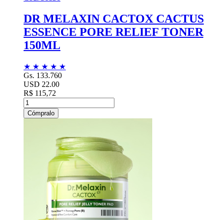
DR MELAXIN CACTOX CACTUS
ESSENCE PORE RELIEF TONER
150ML
★
★
★
★
★
Gs. 133.760
USD 22.00
R$ 115,72
Cómpralo