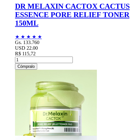
DR MELAXIN CACTOX CACTUS
ESSENCE PORE RELIEF TONER
150ML
★
★
★
★
★
Gs. 133.760
USD 22.00
R$ 115,72
Cómpralo