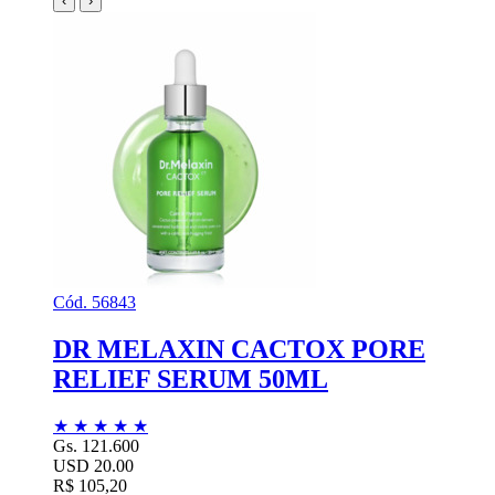
‹
›
Cód. 56843
DR MELAXIN CACTOX PORE
RELIEF SERUM 50ML
★
★
★
★
★
Gs. 121.600
USD 20.00
R$ 105,20