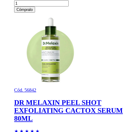
Cómpralo
Cód. 56842
DR MELAXIN PEEL SHOT
EXFOLIATING CACTOX SERUM
80ML
★
★
★
★
★