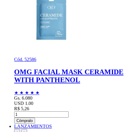
Cód. 52586
OMG FACIAL MASK CERAMIDE
WITH PANTHENOL
★
★
★
★
★
Gs. 6.080
USD 1.00
R$ 5,26
Cómpralo
LANZAMIENTOS