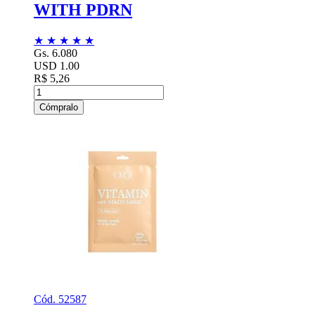
WITH PDRN
★
★
★
★
★
Gs. 6.080
USD 1.00
R$ 5,26
Cómpralo
Cód. 52587