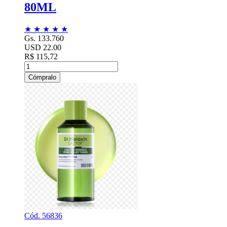
80ML
★
★
★
★
★
Gs. 133.760
USD 22.00
R$ 115,72
Cómpralo
Cód. 56836