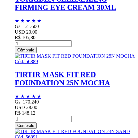
FIRMING EYE CREAM 30ML
★
★
★
★
★
Gs. 121.600
USD 20.00
R$ 105,80
Cómpralo
Cód. 56889
TIRTIR MASK FIT RED
FOUNDATION 25N MOCHA
★
★
★
★
★
Gs. 170.240
USD 28.00
R$ 148,12
Cómpralo
Cód. 56891