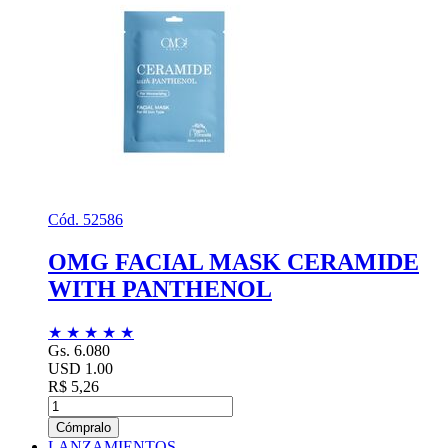
Cód. 52586
OMG FACIAL MASK CERAMIDE
WITH PANTHENOL
★
★
★
★
★
Gs. 6.080
USD 1.00
R$ 5,26
Cómpralo
LANZAMIENTOS