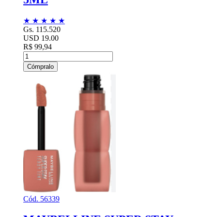
★
★
★
★
★
Gs. 115.520
USD 19.00
R$ 99,94
Cómpralo
Cód. 56339