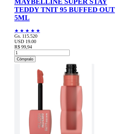
MAYBELLINE SUPER STAY
TEDDY TNIT 95 BUFFED OUT
5ML
★
★
★
★
★
Gs. 115.520
USD 19.00
R$ 99,94
Cómpralo