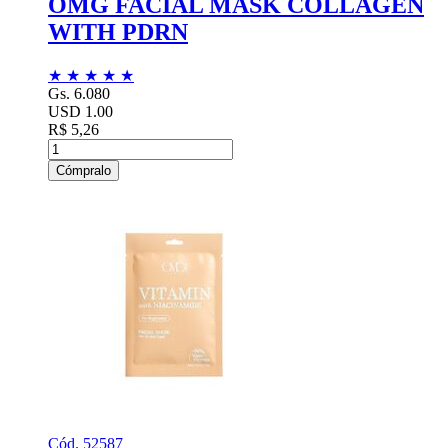
OMG FACIAL MASK COLLAGEN
WITH PDRN
★
★
★
★
★
Gs. 6.080
USD 1.00
R$ 5,26
Cómpralo
Cód. 52587