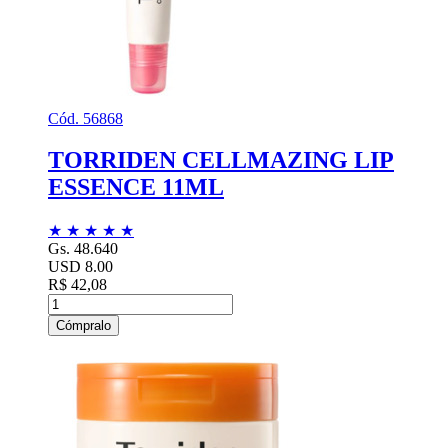
Cód. 56868
TORRIDEN CELLMAZING LIP
ESSENCE 11ML
★
★
★
★
★
Gs. 48.640
USD 8.00
R$ 42,08
Cómpralo