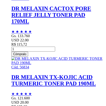
DR MELAXIN CACTOX PORE
RELIEF JELLY TONER PAD
170ML
★
★
★
★
★
Gs. 133.760
USD 22.00
R$ 115,72
Cómpralo
Cód. 56834
DR MELAXIN TX-KOJIC ACID
TURMERIC TONER PAD 190ML
★
★
★
★
★
Gs. 121.600
USD 20.00