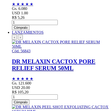
★
★
★
★
★
Gs. 6.080
USD 1.00
R$ 5,26
Cómpralo
LANZAMIENTOS
‹
›
Cód. 56843
DR MELAXIN CACTOX PORE
RELIEF SERUM 50ML
★
★
★
★
★
Gs. 121.600
USD 20.00
R$ 105,20
Cómpralo