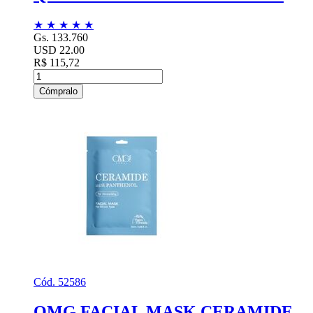
★
★
★
★
★
Gs. 133.760
USD 22.00
R$ 115,72
Cómpralo
Cód. 52586
OMG FACIAL MASK CERAMIDE