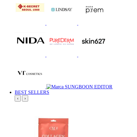
BEST SELLERS
‹
›