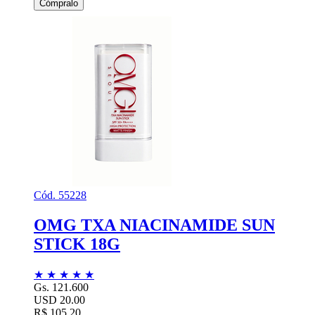
Cómpralo
Cód. 55228
OMG TXA NIACINAMIDE SUN
STICK 18G
★
★
★
★
★
Gs. 121.600
USD 20.00
R$ 105,20