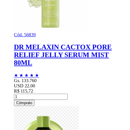
Cód. 56839
DR MELAXIN CACTOX PORE
RELIEF JELLY SERUM MIST
80ML
★
★
★
★
★
Gs. 133.760
USD 22.00
R$ 115,72
Cómpralo