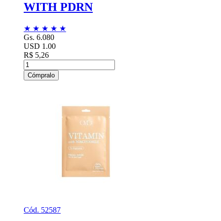
WITH PDRN
★
★
★
★
★
Gs. 6.080
USD 1.00
R$ 5,26
Cómpralo
Cód. 52587