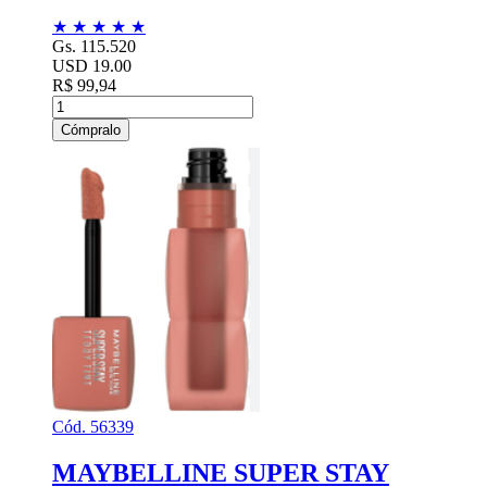
★
★
★
★
★
Gs. 115.520
USD 19.00
R$ 99,94
Cómpralo
Cód. 56339
MAYBELLINE SUPER STAY