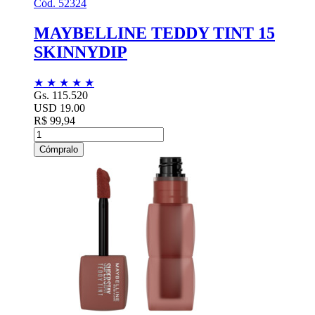
Cód. 52324
MAYBELLINE TEDDY TINT 15
SKINNYDIP
★
★
★
★
★
Gs. 115.520
USD 19.00
R$ 99,94
Cómpralo