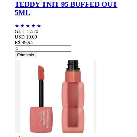
TEDDY TNIT 95 BUFFED OUT
5ML
★
★
★
★
★
Gs. 115.520
USD 19.00
R$ 99,94
Cómpralo