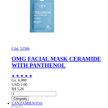
Cód. 52586
OMG FACIAL MASK CERAMIDE
WITH PANTHENOL
★
★
★
★
★
Gs. 6.080
USD 1.00
R$ 5,26
Cómpralo
LANZAMIENTOS