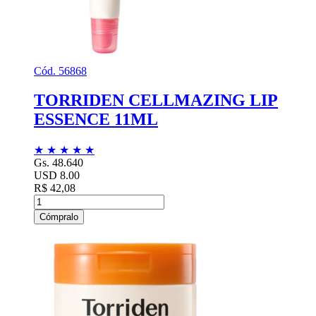
Cód. 56868
TORRIDEN CELLMAZING LIP
ESSENCE 11ML
★
★
★
★
★
Gs. 48.640
USD 8.00
R$ 42,08
Cómpralo