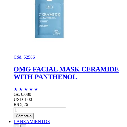
Cód. 52586
OMG FACIAL MASK CERAMIDE
WITH PANTHENOL
★
★
★
★
★
Gs. 6.080
USD 1.00
R$ 5,26
Cómpralo
LANZAMIENTOS