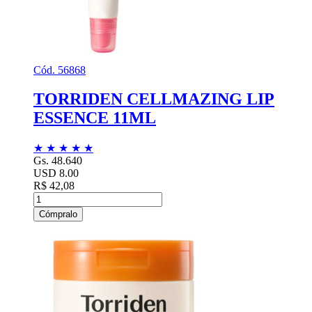
Cód. 56868
TORRIDEN CELLMAZING LIP
ESSENCE 11ML
★
★
★
★
★
Gs. 48.640
USD 8.00
R$ 42,08
Cómpralo