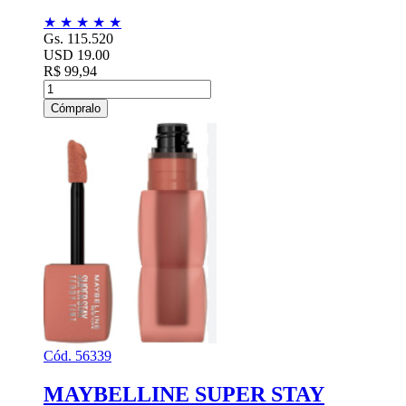
★
★
★
★
★
Gs. 115.520
USD 19.00
R$ 99,94
Cómpralo
Cód. 56339
MAYBELLINE SUPER STAY