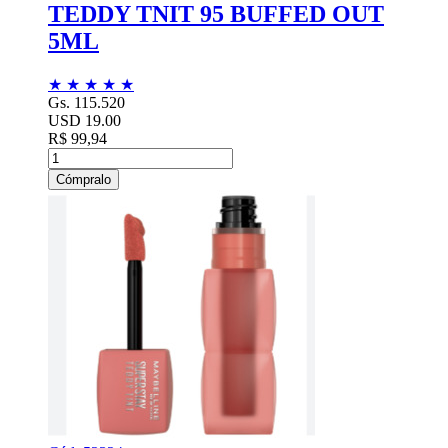
TEDDY TNIT 95 BUFFED OUT
5ML
★
★
★
★
★
Gs. 115.520
USD 19.00
R$ 99,94
Cómpralo