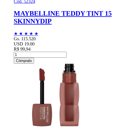
Cód. 52324
MAYBELLINE TEDDY TINT 15
SKINNYDIP
★
★
★
★
★
Gs. 115.520
USD 19.00
R$ 99,94
Cómpralo