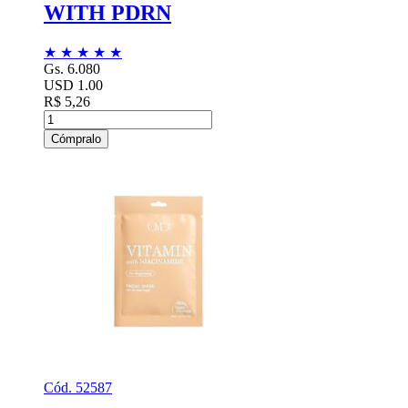
WITH PDRN
★
★
★
★
★
Gs. 6.080
USD 1.00
R$ 5,26
Cómpralo
Cód. 52587