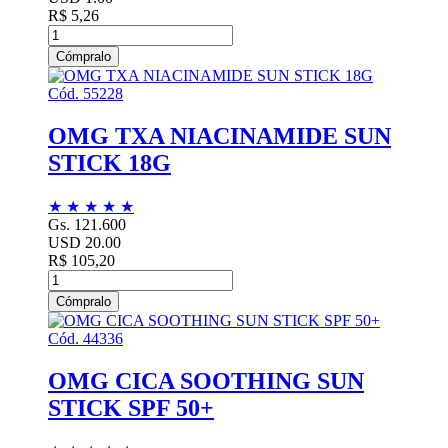
R$ 5,26
Cómpralo
Cód. 55228
OMG TXA NIACINAMIDE SUN
STICK 18G
★
★
★
★
★
Gs. 121.600
USD 20.00
R$ 105,20
Cómpralo
Cód. 44336
OMG CICA SOOTHING SUN
STICK SPF 50+