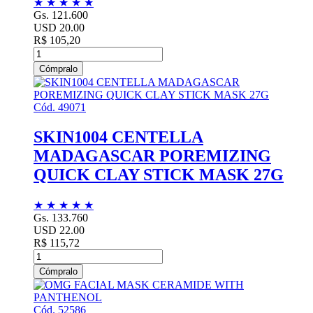
★
★
★
★
★
Gs. 121.600
USD 20.00
R$ 105,20
Cómpralo
Cód. 49071
SKIN1004 CENTELLA
MADAGASCAR POREMIZING
QUICK CLAY STICK MASK 27G
★
★
★
★
★
Gs. 133.760
USD 22.00
R$ 115,72
Cómpralo
Cód. 52586