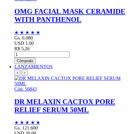
OMG FACIAL MASK CERAMIDE
WITH PANTHENOL
★
★
★
★
★
Gs. 6.080
USD 1.00
R$ 5,26
Cómpralo
LANZAMIENTOS
‹
›
Cód. 56843
DR MELAXIN CACTOX PORE
RELIEF SERUM 50ML
★
★
★
★
★
Gs. 121.600
USD 20.00