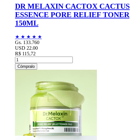
DR MELAXIN CACTOX CACTUS
ESSENCE PORE RELIEF TONER
150ML
★
★
★
★
★
Gs. 133.760
USD 22.00
R$ 115,72
Cómpralo