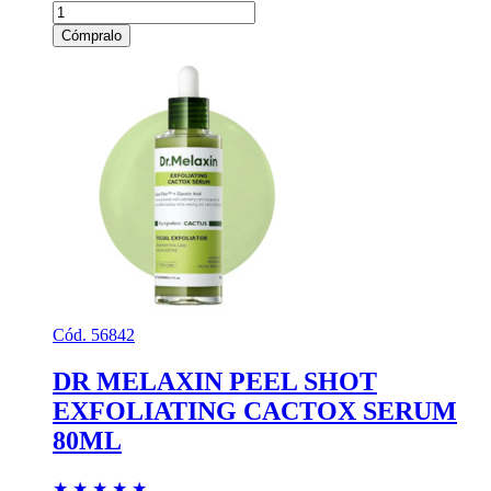
Cómpralo
Cód. 56842
DR MELAXIN PEEL SHOT
EXFOLIATING CACTOX SERUM
80ML
★
★
★
★
★