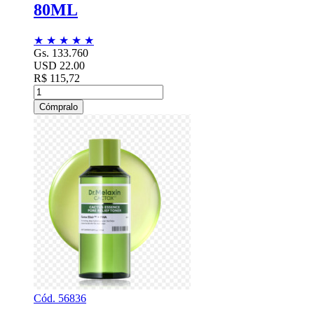
80ML
★
★
★
★
★
Gs. 133.760
USD 22.00
R$ 115,72
Cómpralo
Cód. 56836