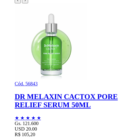
‹
›
Cód. 56843
DR MELAXIN CACTOX PORE
RELIEF SERUM 50ML
★
★
★
★
★
Gs. 121.600
USD 20.00
R$ 105,20