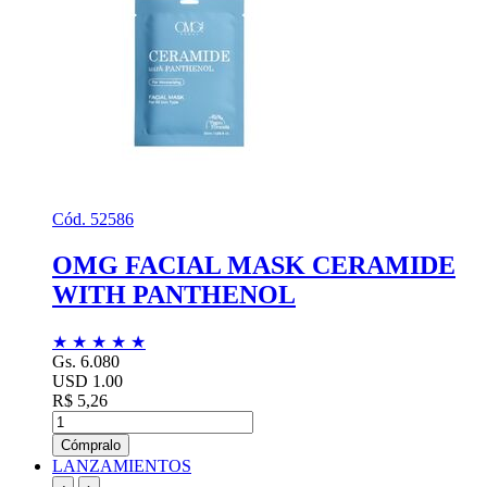
Cód. 52586
OMG FACIAL MASK CERAMIDE
WITH PANTHENOL
★
★
★
★
★
Gs. 6.080
USD 1.00
R$ 5,26
Cómpralo
LANZAMIENTOS