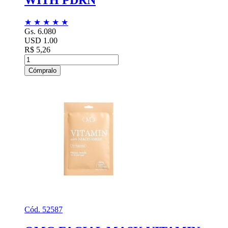
WITH PDRN
★
★
★
★
★
Gs. 6.080
USD 1.00
R$ 5,26
Cómpralo
Cód. 52587