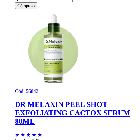
Cómpralo
Cód. 56842
DR MELAXIN PEEL SHOT
EXFOLIATING CACTOX SERUM
80ML
★
★
★
★
★