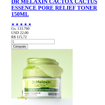
DR MELAXIN CACTOX CACTUS
ESSENCE PORE RELIEF TONER
150ML
★
★
★
★
★
Gs. 133.760
USD 22.00
R$ 115,72
Cómpralo