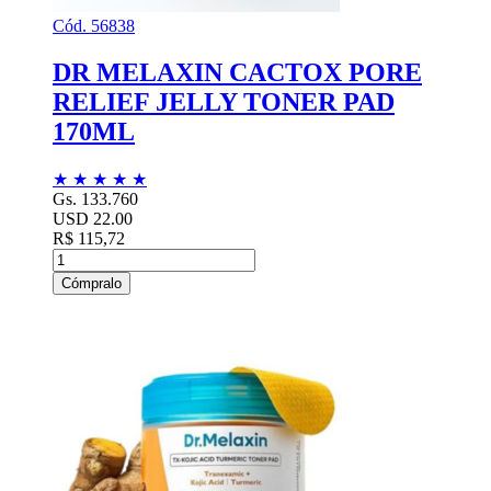
Cód. 56838
DR MELAXIN CACTOX PORE
RELIEF JELLY TONER PAD
170ML
★
★
★
★
★
Gs. 133.760
USD 22.00
R$ 115,72
Cómpralo