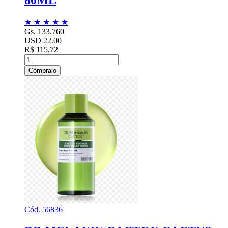
80ML
★
★
★
★
★
Gs. 133.760
USD 22.00
R$ 115,72
Cómpralo
Cód. 56836