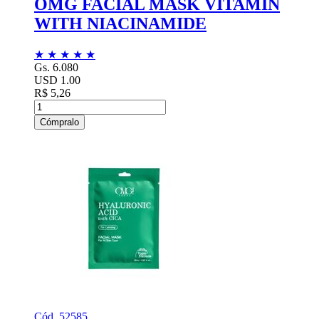
OMG FACIAL MASK VITAMIN
WITH NIACINAMIDE
★
★
★
★
★
Gs. 6.080
USD 1.00
R$ 5,26
Cómpralo
Cód. 52585