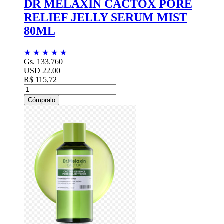
DR MELAXIN CACTOX PORE
RELIEF JELLY SERUM MIST
80ML
★
★
★
★
★
Gs. 133.760
USD 22.00
R$ 115,72
Cómpralo