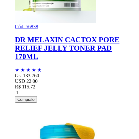
Cód. 56838
DR MELAXIN CACTOX PORE
RELIEF JELLY TONER PAD
170ML
★
★
★
★
★
Gs. 133.760
USD 22.00
R$ 115,72
Cómpralo