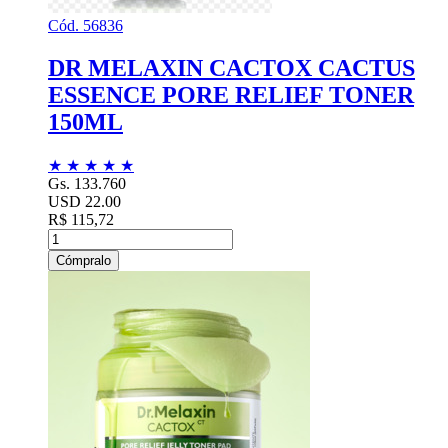
Cód. 56836
DR MELAXIN CACTOX CACTUS
ESSENCE PORE RELIEF TONER
150ML
★
★
★
★
★
Gs. 133.760
USD 22.00
R$ 115,72
Cómpralo