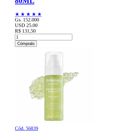
80ML
★
★
★
★
★
Gs. 152.000
USD 25.00
R$ 131,50
Cómpralo
Cód. 56839