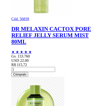
Cód. 56839
DR MELAXIN CACTOX PORE
RELIEF JELLY SERUM MIST
80ML
★
★
★
★
★
Gs. 133.760
USD 22.00
R$ 115,72
Cómpralo