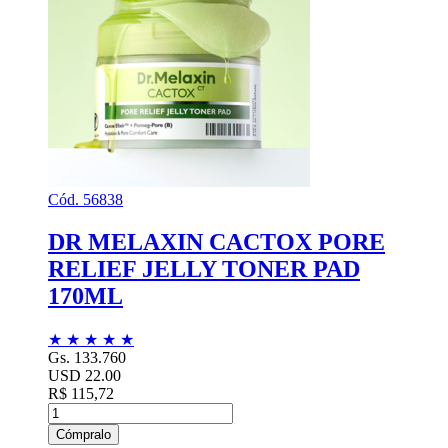
Cód. 56838
DR MELAXIN CACTOX PORE
RELIEF JELLY TONER PAD
170ML
★
★
★
★
★
Gs. 133.760
USD 22.00
R$ 115,72
Cómpralo