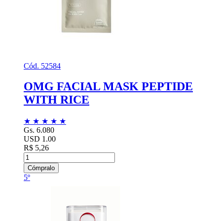
Cód. 52584
OMG FACIAL MASK PEPTIDE
WITH RICE
★
★
★
★
★
Gs. 6.080
USD 1.00
R$ 5,26
Cómpralo
5º