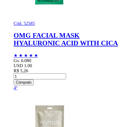
Cód. 52585
OMG FACIAL MASK
HYALURONIC ACID WITH CICA
★
★
★
★
★
Gs. 6.080
USD 1.00
R$ 5,26
Cómpralo
4º