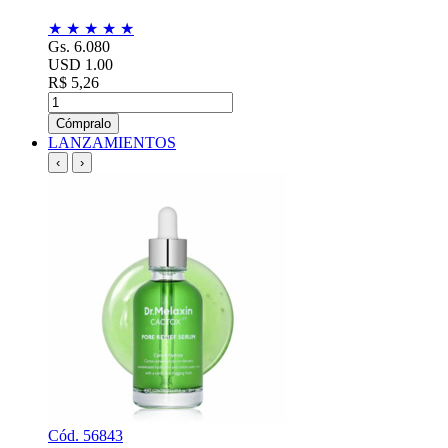
★
★
★
★
★
Gs. 6.080
USD 1.00
R$ 5,26
Cómpralo
LANZAMIENTOS
‹
›
Cód. 56843