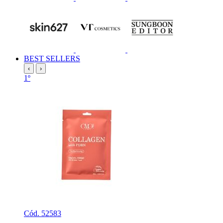
BEST SELLERS
‹
›
1º
Cód. 52583