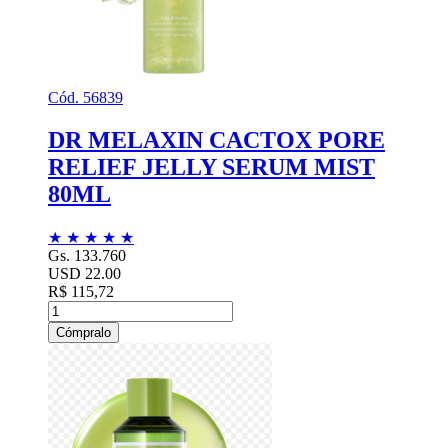
Cód. 56839
DR MELAXIN CACTOX PORE
RELIEF JELLY SERUM MIST
80ML
★
★
★
★
★
Gs. 133.760
USD 22.00
R$ 115,72
Cómpralo