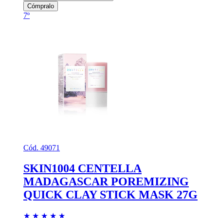
Cómpralo
7º
Cód. 49071
SKIN1004 CENTELLA
MADAGASCAR POREMIZING
QUICK CLAY STICK MASK 27G
★
★
★
★
★