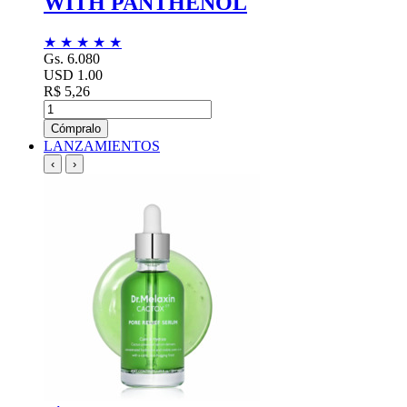
WITH PANTHENOL
★
★
★
★
★
Gs. 6.080
USD 1.00
R$ 5,26
Cómpralo
LANZAMIENTOS
‹
›