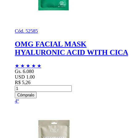
Cód. 52585
OMG FACIAL MASK
HYALURONIC ACID WITH CICA
★
★
★
★
★
Gs. 6.080
USD 1.00
R$ 5,26
Cómpralo
4º