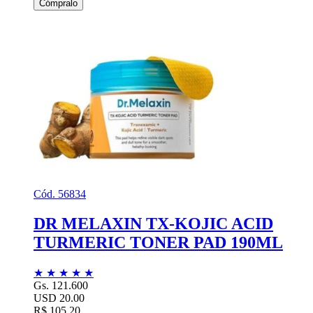
Cómpralo
Cód. 56834
DR MELAXIN TX-KOJIC ACID
TURMERIC TONER PAD 190ML
★
★
★
★
★
Gs. 121.600
USD 20.00
R$ 105,20