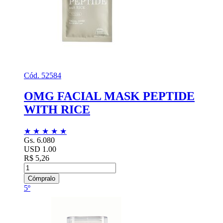
Cód. 52584
OMG FACIAL MASK PEPTIDE
WITH RICE
★
★
★
★
★
Gs. 6.080
USD 1.00
R$ 5,26
Cómpralo
5º