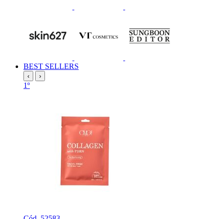
BEST SELLERS
‹
›
1º
Cód. 52583