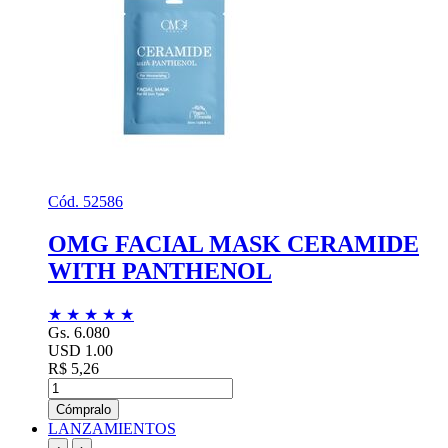
Cód. 52586
OMG FACIAL MASK CERAMIDE
WITH PANTHENOL
★
★
★
★
★
Gs. 6.080
USD 1.00
R$ 5,26
Cómpralo
LANZAMIENTOS