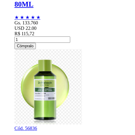
80ML
★
★
★
★
★
Gs. 133.760
USD 22.00
R$ 115,72
Cómpralo
Cód. 56836