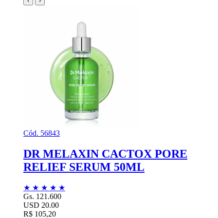
‹
›
Cód. 56843
DR MELAXIN CACTOX PORE
RELIEF SERUM 50ML
★
★
★
★
★
Gs. 121.600
USD 20.00
R$ 105,20