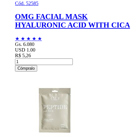
Cód. 52585
OMG FACIAL MASK
HYALURONIC ACID WITH CICA
★
★
★
★
★
Gs. 6.080
USD 1.00
R$ 5,26
Cómpralo