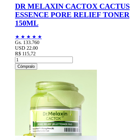
DR MELAXIN CACTOX CACTUS
ESSENCE PORE RELIEF TONER
150ML
★
★
★
★
★
Gs. 133.760
USD 22.00
R$ 115,72
Cómpralo