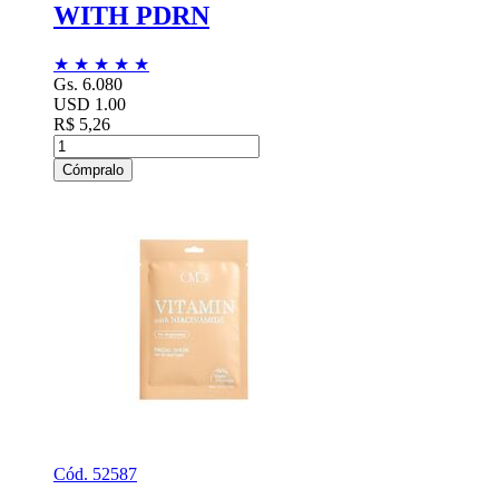
WITH PDRN
★
★
★
★
★
Gs. 6.080
USD 1.00
R$ 5,26
Cómpralo
Cód. 52587