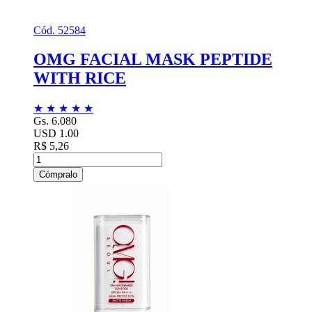
Cód. 52584
OMG FACIAL MASK PEPTIDE
WITH RICE
★
★
★
★
★
Gs. 6.080
USD 1.00
R$ 5,26
Cómpralo