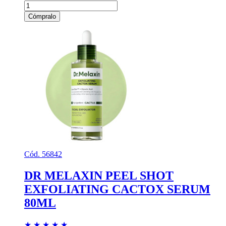
Cómpralo
Cód. 56842
DR MELAXIN PEEL SHOT
EXFOLIATING CACTOX SERUM
80ML
★
★
★
★
★