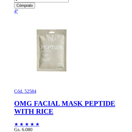
Cómpralo
4º
Cód. 52584
OMG FACIAL MASK PEPTIDE
WITH RICE
★
★
★
★
★
Gs. 6.080