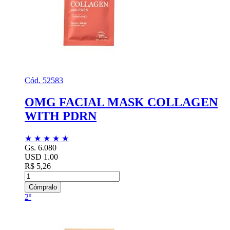
Cód. 52583
OMG FACIAL MASK COLLAGEN
WITH PDRN
★
★
★
★
★
Gs. 6.080
USD 1.00
R$ 5,26
Cómpralo
2º