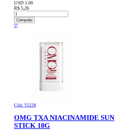
USD 1.00
R$ 5,26
Cómpralo
5º
Cód. 55228
OMG TXA NIACINAMIDE SUN
STICK 18G