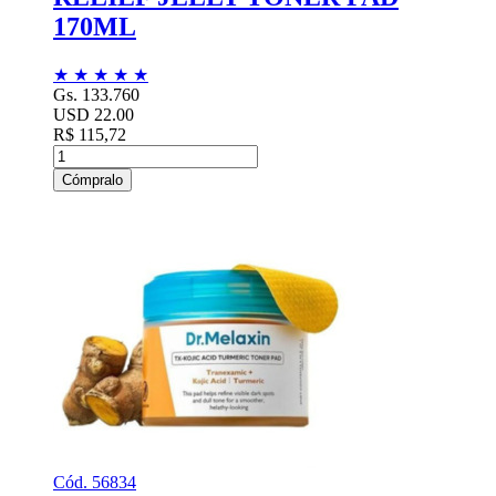
170ML
★
★
★
★
★
Gs. 133.760
USD 22.00
R$ 115,72
Cómpralo
Cód. 56834