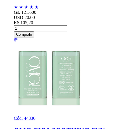
★
★
★
★
★
Gs. 121.600
USD 20.00
R$ 105,20
Cómpralo
6º
Cód. 44336