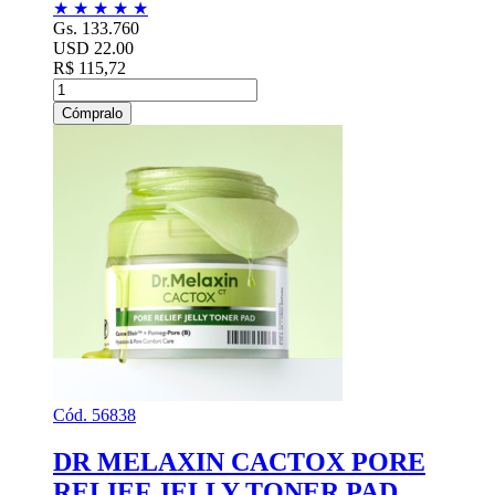
★
★
★
★
★
Gs. 133.760
USD 22.00
R$ 115,72
Cómpralo
Cód. 56838
DR MELAXIN CACTOX PORE
RELIEF JELLY TONER PAD