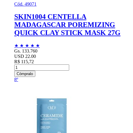
Cód. 49071
SKIN1004 CENTELLA
MADAGASCAR POREMIZING
QUICK CLAY STICK MASK 27G
★
★
★
★
★
Gs. 133.760
USD 22.00
R$ 115,72
Cómpralo
8º