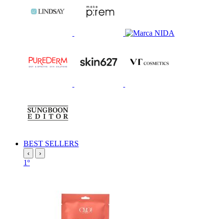
BEST SELLERS
‹
›
1º