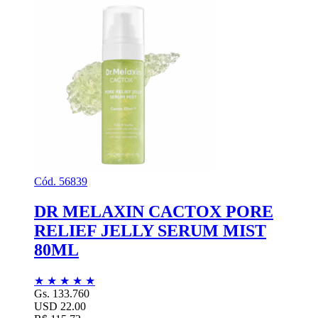
Cód. 56839
DR MELAXIN CACTOX PORE
RELIEF JELLY SERUM MIST
80ML
★
★
★
★
★
Gs. 133.760
USD 22.00