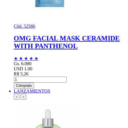
Cód. 52586
OMG FACIAL MASK CERAMIDE
WITH PANTHENOL
★
★
★
★
★
Gs. 6.080
USD 1.00
R$ 5,26
Cómpralo
LANZAMIENTOS
‹
›