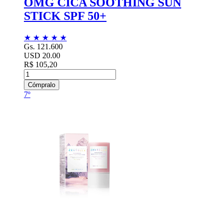
OMG CICA SOOTHING SUN
STICK SPF 50+
★
★
★
★
★
Gs. 121.600
USD 20.00
R$ 105,20
Cómpralo
7º