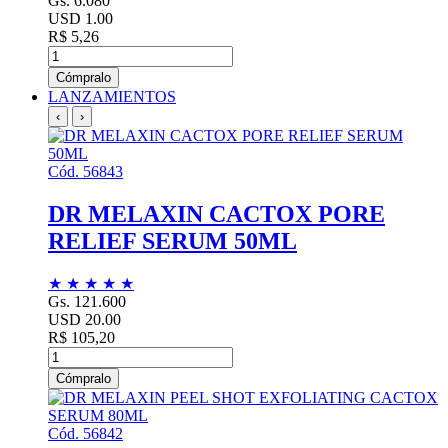
Gs. 6.080
USD 1.00
R$ 5,26
Cómpralo
LANZAMIENTOS
‹
›
Cód. 56843
DR MELAXIN CACTOX PORE
RELIEF SERUM 50ML
★
★
★
★
★
Gs. 121.600
USD 20.00
R$ 105,20
Cómpralo
Cód. 56842