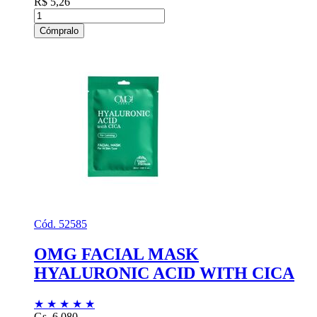
R$ 5,26
Cómpralo
Cód. 52585
OMG FACIAL MASK
HYALURONIC ACID WITH CICA
★
★
★
★
★
Gs. 6.080