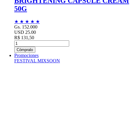
BRIGHTENING CAPSULE CREAM
50G
★
★
★
★
★
Gs. 152.000
USD 25.00
R$ 131,50
Cómpralo
Promociones
FESTIVAL MIXSOON