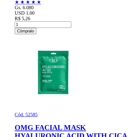
★
★
★
★
★
Gs. 6.080
USD 1.00
R$ 5,26
Cómpralo
Cód. 52585
OMG FACIAL MASK
HYALURONIC ACID WITH CICA